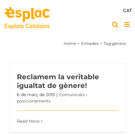
Skip
to
CAT
content
Home
Entrades
Tag:
gènere
Reclamem la veritable
igualtat de gènere!
6 de març de 2015
|
Comunicats i
posicionaments
Read More