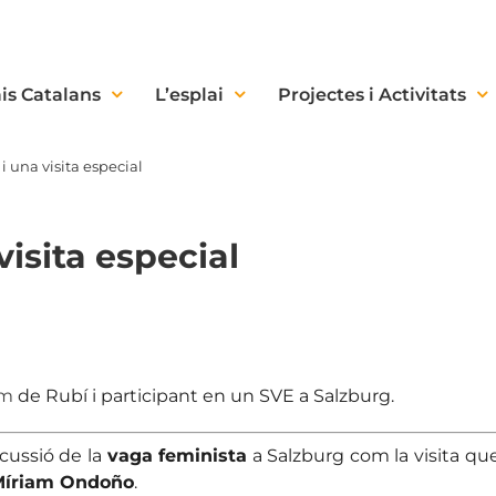
is Catalans
L’esplai
Projectes i Activitats
i una visita especial
visita especial
am
de Rubí i participant en un SVE a Salzburg.
rcussió de la
vaga feminista
a Salzburg com la visita q
Míriam Ondoño
.