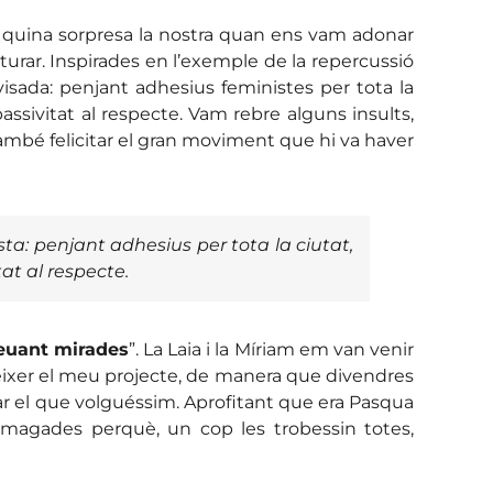
rò quina sorpresa la nostra quan ens vam adonar
turar. Inspirades en l’exemple de la repercussió
isada: penjant adhesius feministes per tota la
assivitat al respecte. Vam rebre alguns insults,
ambé felicitar el gran moviment que hi va haver
a: penjant adhesius per tota la ciutat,
tat al respecte.
euant mirades
”. La Laia i la Míriam em van venir
onèixer el meu projecte, de manera que divendres
jar el que volguéssim. Aprofitant que era Pasqua
amagades perquè, un cop les trobessin totes,