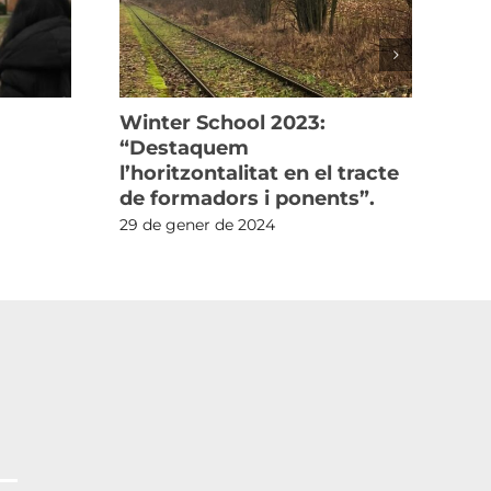
Winter School 2023:
Ref
“Destaquem
In
l’horitzontalitat en el tracte
d’
de formadors i ponents”.
23 
29 de gener de 2024