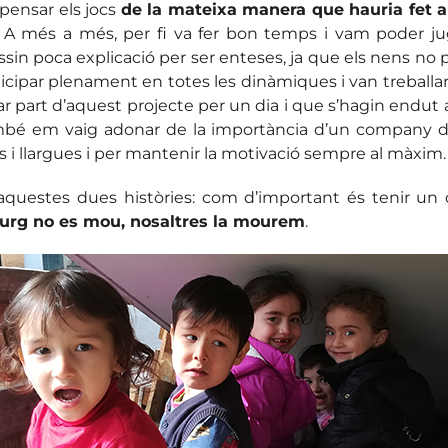
 pensar els jocs
de la mateixa manera que hauria fet a 
A més a més, per fi va fer bon temps i vam poder jug
sin poca explicació per ser enteses, ja que els nens no pa
ticipar plenament en totes les dinàmiques i van treball
ar part d’aquest projecte per un dia i que s’hagin endut
. També em vaig adonar de la importància d’un company
s i llargues i per mantenir la motivació sempre al màxim.
aquestes dues històries: com d’important és tenir un
burg no es mou, nosaltres la mourem
.