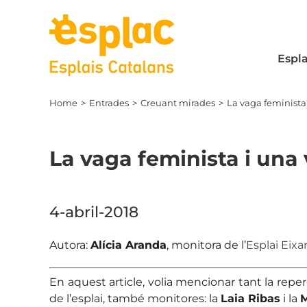
Skip
to
content
Espla
Home
Entrades
Creuant mirades
La vaga feminista 
La vaga feminista i una 
View
Larger
4-abril-2018
Image
Autora:
Alícia Aranda
, monitora de l’
Esplai Eix
En aquest article, volia mencionar tant la repe
de l’esplai, també monitores: la
Laia Ribas
i la