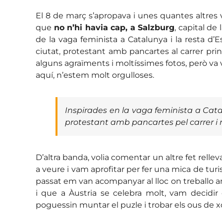
El 8 de març s’apropava i unes quantes altres 
que
no n’hi havia cap, a Salzburg
, capital de
de la vaga feminista a Catalunya i la resta d
ciutat, protestant amb pancartes al carrer prin
alguns agraïments i moltíssimes fotos, però va
aquí, n’estem molt orgulloses.
Inspirades en la vaga feminista a Cata
protestant amb pancartes pel carrer i r
D’altra banda, volia comentar un altre fet relle
a veure i vam aprofitar per fer una mica de tur
passat em van acompanyar al lloc on treballo am
i que a Àustria se celebra molt, vam decidi
poguessin muntar el puzle i trobar els ous de x