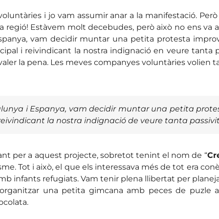
voluntàries i jo vam assumir anar a la manifestació. Pe
 la regió! Estàvem molt decebudes, però això no ens va a
’Espanya, vam decidir muntar una petita protesta improv
cipal i reivindicant la nostra indignació en veure tanta p
 valer la pena. Les meves companyes voluntàries volien t
lunya i Espanya, vam decidir muntar una petita protest
eivindicant la nostra indignació de veure tanta passivi
vant per a aquest projecte, sobretot tenint el nom de “
Cr
isme. Tot i això, el que els interessava més de tot era c
b infants refugiats. Vam tenir plena llibertat per plane
r organitzar una petita gimcana amb peces de puzle 
ocolata.