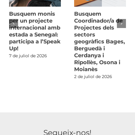
Busquem monis
Busquem
per un projecte
Coordinador/a de
internacional amb
Projectes dels
estada a Senegal:
sectors
participa a l’Speak
geogràfics Bages,
Up!
Berguedà i
Cerdanya i
7 de juliol de 2026
Ripollès, Osona i
Moianès
2 de juliol de 2026
Segueix-nos!