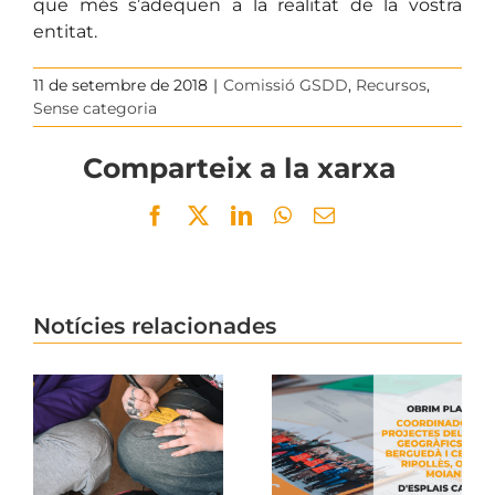
que més s’adeqüen a la realitat de la vostra
entitat.
11 de setembre de 2018
|
Comissió GSDD
,
Recursos
,
Sense categoria
Comparteix a la xarxa
Facebook
Twitter
LinkedIn
WhatsApp
Email
Notícies relacionades