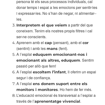
persona té els seus processos individuals, cal
donar temps i espai a les emocions per sentir-­les
i expressar-­les. No s’han de negar, ni alimentar-­
les.
a partir del que
Interpretem el que veiem
coneixem. Tenim els nostres propis filtres i cal
ser-ne conscients.
Aprenem amb el
(pensant), amb el
cap
cor
(sentint) i amb les
(fent).
mans
A l’esplai
eduquem emocionant­-nos i
. Sentim
emocionant als altres, eduquem
passió per allò que fem!
A l’esplai
, li oferim un espai
escoltem l’infant
segur i de confiança.
A l’esplai
ens donem suport entre els
. Ho hem de fer més.
monitors i monitores
L’educació emocional és transversal a l’esplai a
través de l’
.
aprenentatge vivencial