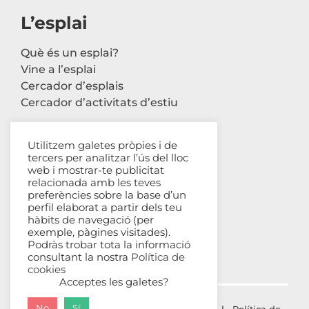
L’esplai
Què és un esplai?
Vine a l’esplai
Cercador d’esplais
Cercador d’activitats d’estiu
Utilitzem galetes pròpies i de
tercers per analitzar l’ús del lloc
Contacte
web i mostrar-te publicitat
relacionada amb les teves
Carrer Avinyó, 44 2n
preferències sobre la base d’un
perfil elaborat a partir dels teu
08002 Barcelona
hàbits de navegació (per
93 302 61 03
exemple, pàgines visitades).
esplac@esplac.cat
Podràs trobar tota la informació
consultant la nostra
Política de
cookies
Acceptes les galetes?
No
Sí