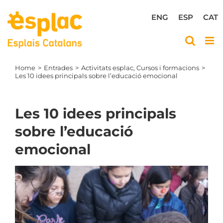
Skip
to
ENG
ESP
CAT
content
Home
Entrades
Activitats esplac
Cursos i formacions
Les 10 idees principals sobre l’educació emocional
Les 10 idees principals
sobre l’educació
emocional
View
Larger
Image