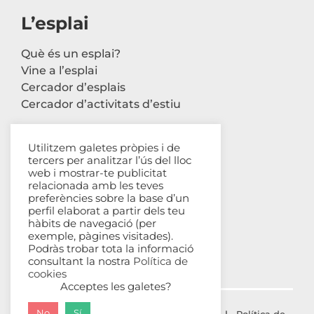
L’esplai
Què és un esplai?
Vine a l’esplai
Cercador d’esplais
Cercador d’activitats d’estiu
Utilitzem galetes pròpies i de
tercers per analitzar l’ús del lloc
Contacte
web i mostrar-te publicitat
relacionada amb les teves
Carrer Avinyó, 44 2n
preferències sobre la base d’un
perfil elaborat a partir dels teu
08002 Barcelona
hàbits de navegació (per
93 302 61 03
exemple, pàgines visitades).
esplac@esplac.cat
Podràs trobar tota la informació
consultant la nostra
Política de
cookies
Acceptes les galetes?
No
Sí
© ESPLAC Copyright
2026 |
Avís Legal
|
Política de