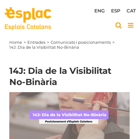
Skip
to
ENG
ESP
CAT
content
Home
Entrades
Comunicats i posicionaments
14J: Dia de la Visibilitat No-Binària
14J: Dia de la Visibilitat
No-Binària
View
Larger
Image