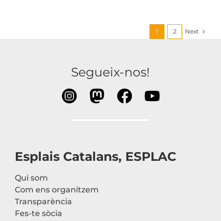
Next
1
2
Segueix-nos!
Esplais Catalans, ESPLAC
Qui som
Com ens organitzem
Transparència
Fes-te sòcia