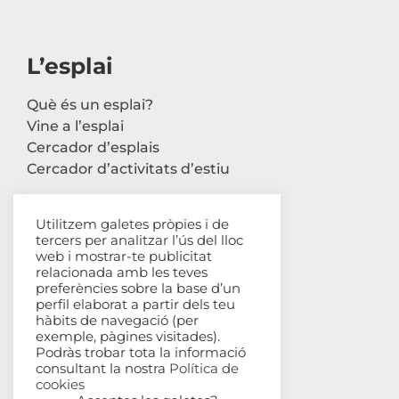
L’esplai
Què és un esplai?
Vine a l’esplai
Cercador d’esplais
Cercador d’activitats d’estiu
Utilitzem galetes pròpies i de
tercers per analitzar l’ús del lloc
Contacte
web i mostrar-te publicitat
relacionada amb les teves
Carrer Avinyó, 44 2n
preferències sobre la base d’un
perfil elaborat a partir dels teu
08002 Barcelona
hàbits de navegació (per
93 302 61 03
exemple, pàgines visitades).
esplac@esplac.cat
Podràs trobar tota la informació
consultant la nostra
Política de
cookies