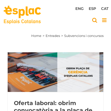
Skip
to
ENG
ESP
CAT
content
Home
Entrades
Subvencions i concursos
Oferta laboral: obrim
convocatòria a la plaça de