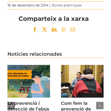
16 de desembre de 2014
|
Bones pràctiques
Comparteix a la xarxa
Facebook
Twitter
LinkedIn
WhatsApp
Email
Notícies relacionades
La prevenció i
Com fem la
detecció de l’abús
prevenció de