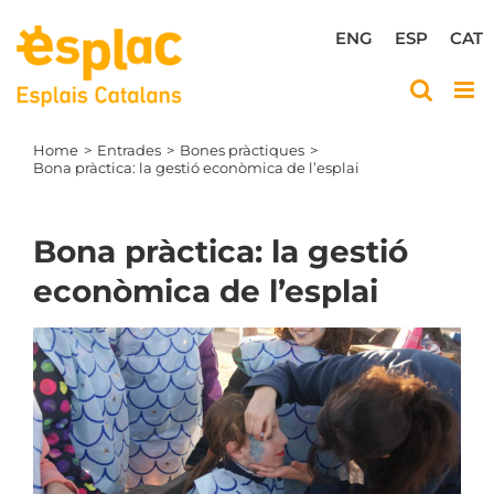
Skip
to
ENG
ESP
CAT
content
Home
Entrades
Bones pràctiques
Bona pràctica: la gestió econòmica de l’esplai
Bona pràctica: la gestió
econòmica de l’esplai
View
Larger
Image