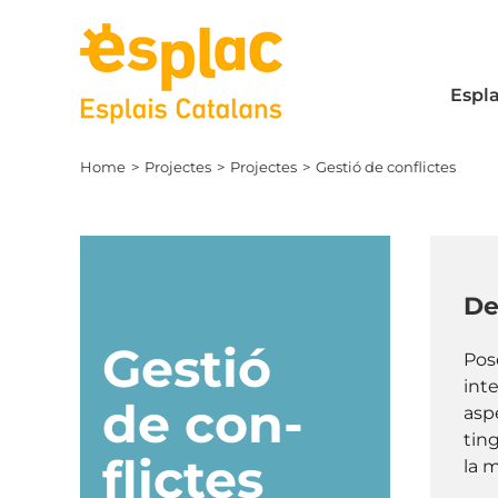
Skip
to
content
Espla
Home
Projectes
Projectes
Gestió de conflictes
De
Gestió
Pos
int
de con-
aspe
tin
flictes
la m