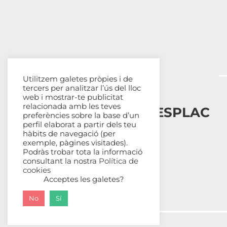
Utilitzem galetes pròpies i de
tercers per analitzar l’ús del lloc
web i mostrar-te publicitat
relacionada amb les teves
Esplais Catalans, ESPLAC
preferències sobre la base d’un
perfil elaborat a partir dels teu
hàbits de navegació (per
Qui som
exemple, pàgines visitades).
Com ens organitzem
Podràs trobar tota la informació
Transparència
consultant la nostra
Política de
cookies
Fes-te sòcia
Acceptes les galetes?
No
Sí