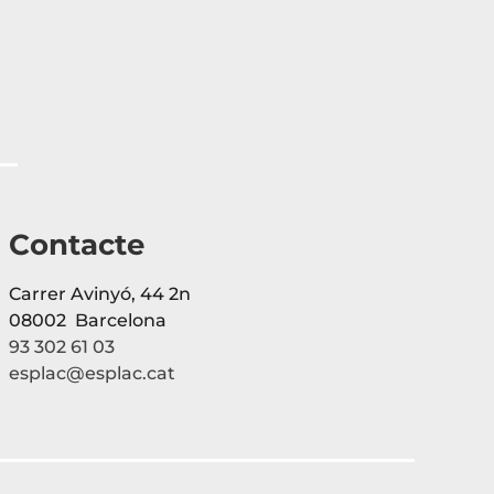
Contacte
Carrer Avinyó, 44 2n
08002 Barcelona
93 302 61 03
esplac@esplac.cat