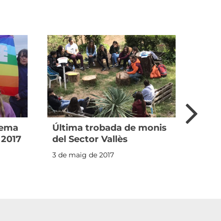
 tema
Última trobada de monis
Al S
 2017
del Sector Vallès
form
3 de maig de 2017
10 de