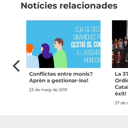
Notícies relacionades
 la
Conflictes entre monis?
La 3
Aprèn a gestionar-los!
Ordin
Cata
23 de maig de 2019
èxit!
27 de