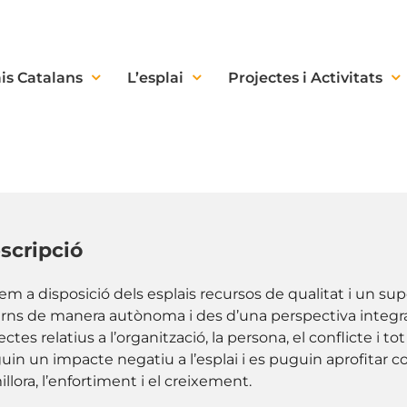
is Catalans
L’esplai
Projectes i Activitats
scripció
em a disposició dels esplais recursos de qualitat i un sup
erns de manera autònoma i des d’una perspectiva integral,
ctes relatius a l’organització, la persona, el conflicte i t
guin un impacte negatiu a l’esplai i es puguin aprofitar 
illora, l’enfortiment i el creixement.